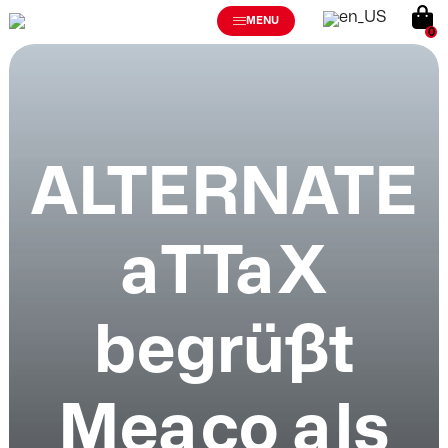
MENU
0
ALTERNATE
aTTaX
begrüßt
Meaco als